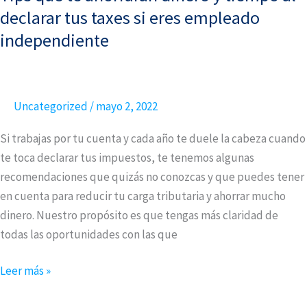
que
declarar tus taxes si eres empleado
te
independiente
ahorrarán
dinero
y
Uncategorized
/
mayo 2, 2022
tiempo
al
Si trabajas por tu cuenta y cada año te duele la cabeza cuando
declarar
te toca declarar tus impuestos, te tenemos algunas
tus
recomendaciones que quizás no conozcas y que puedes tener
taxes
en cuenta para reducir tu carga tributaria y ahorrar mucho
si
dinero. Nuestro propósito es que tengas más claridad de
eres
todas las oportunidades con las que
empleado
independiente
Leer más »