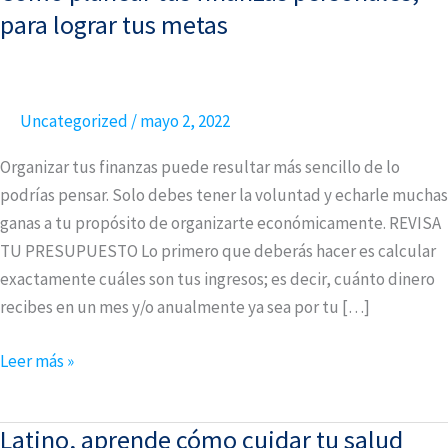
planear
para lograr tus metas
tus
finanzas
personales,
Uncategorized
/
mayo 2, 2022
para
lograr
Organizar tus finanzas puede resultar más sencillo de lo
tus
podrías pensar. Solo debes tener la voluntad y echarle muchas
metas
ganas a tu propósito de organizarte económicamente. REVISA
TU PRESUPUESTO Lo primero que deberás hacer es calcular
exactamente cuáles son tus ingresos; es decir, cuánto dinero
recibes en un mes y/o anualmente ya sea por tu […]
Leer más »
Latino, aprende cómo cuidar tu salud
Latino,