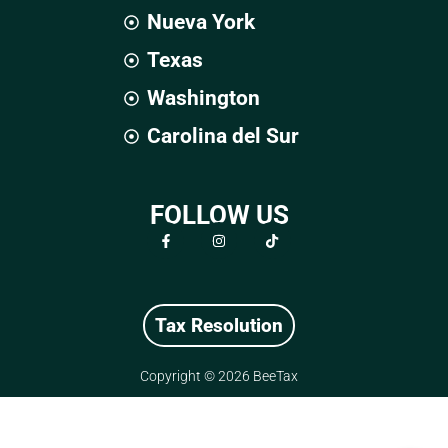
Nueva York
Texas
Washington
Carolina del Sur
FOLLOW US
F
I
T
a
n
i
c
s
k
e
t
t
b
a
o
o
g
k
o
r
Tax Resolution
k
a
-
m
f
Copyright © 2026 BeeTax