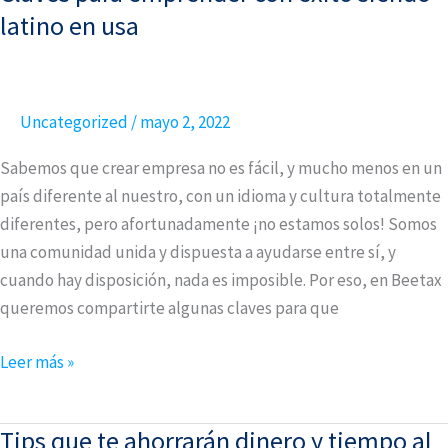
para
latino en usa
emprender
con
éxito
Uncategorized
/
mayo 2, 2022
siendo
latino
Sabemos que crear empresa no es fácil, y mucho menos en un
en
país diferente al nuestro, con un idioma y cultura totalmente
usa
diferentes, pero afortunadamente ¡no estamos solos! Somos
una comunidad unida y dispuesta a ayudarse entre sí, y
cuando hay disposición, nada es imposible. Por eso, en Beetax
queremos compartirte algunas claves para que
Leer más »
Tips que te ahorrarán dinero y tiempo al
Tips