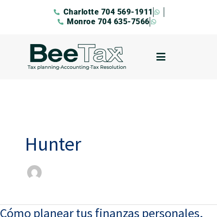
Ir
Charlotte 704 569-1911
al
Monroe 704 635-7566
contenido
Hunter
Cómo planear tus finanzas personales,
Cómo