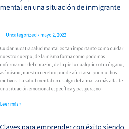
aprende
mental en una situación de inmigrante
cómo
cuidar
tu
Uncategorized
/
mayo 2, 2022
salud
mental
Cuidar nuestra salud mental es tan importante como cuidar
en
nuestro cuerpo, de la misma forma como podemos
una
enfermarnos del corazón, de la piel o cualquier otro órgano,
situación
así mismo, nuestro cerebro puede afectarse por muchos
de
motivos. La salud mental no es algo del alma, va más allá de
inmigrante
una situación emocional específica y pasajera; no
Leer más »
Claves para emprender con éxito siendo
Claves