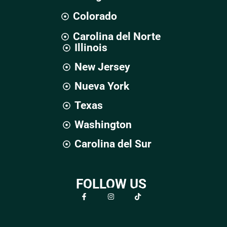
Colorado
Carolina del Norte
Illinois
New Jersey
Nueva York
Texas
Washington
Carolina del Sur
FOLLOW US
F
I
T
a
n
i
c
s
k
e
t
t
b
a
o
o
g
k