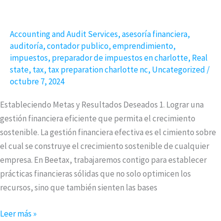
Cómo
Establecer
Accounting and Audit Services
,
asesoría financiera
,
Metas
auditoría
,
contador publico
,
emprendimiento
,
Financieras
impuestos
,
preparador de impuestos en charlotte
,
Real
Efectivas
state
,
tax
,
tax preparation charlotte nc
,
Uncategorized
/
con
octubre 7, 2024
Beetax
Estableciendo Metas y Resultados Deseados 1. Lograr una
gestión financiera eficiente que permita el crecimiento
sostenible. La gestión financiera efectiva es el cimiento sobre
el cual se construye el crecimiento sostenible de cualquier
empresa. En Beetax, trabajaremos contigo para establecer
prácticas financieras sólidas que no solo optimicen los
recursos, sino que también sienten las bases
Leer más »