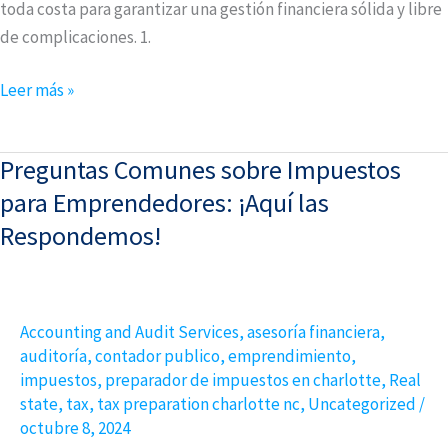
toda costa para garantizar una gestión financiera sólida y libre
de complicaciones. 1.
Leer más »
Preguntas Comunes sobre Impuestos
Preguntas
Comunes
para Emprendedores: ¡Aquí las
sobre
Respondemos!
Impuestos
para
Emprendedores:
Accounting and Audit Services
,
asesoría financiera
,
¡Aquí
auditoría
,
contador publico
,
emprendimiento
,
las
impuestos
,
preparador de impuestos en charlotte
,
Real
Respondemos!
state
,
tax
,
tax preparation charlotte nc
,
Uncategorized
/
octubre 8, 2024