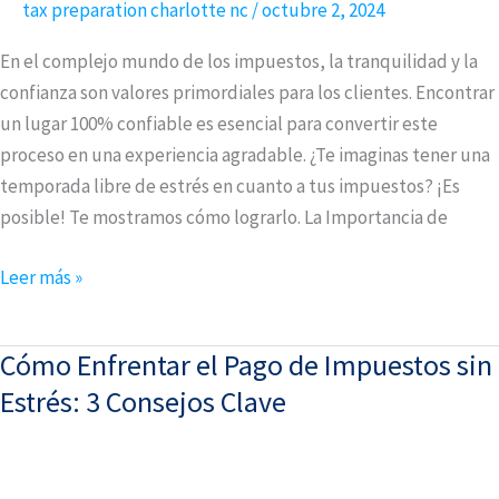
tax preparation charlotte nc
/
octubre 2, 2024
Beetax:
¡Despídete
En el complejo mundo de los impuestos, la tranquilidad y la
del
confianza son valores primordiales para los clientes. Encontrar
Estrés!
un lugar 100% confiable es esencial para convertir este
proceso en una experiencia agradable. ¿Te imaginas tener una
temporada libre de estrés en cuanto a tus impuestos? ¡Es
posible! Te mostramos cómo lograrlo. La Importancia de
Leer más »
Cómo Enfrentar el Pago de Impuestos sin
Cómo
Enfrentar
Estrés: 3 Consejos Clave
el
Pago
de