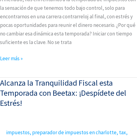
de
la sensación de que tenemos todo bajo control, solo para
Sobra
encontrarnos en una carrera contrarreloj al final, con estrés y
pocas oportunidades para reunir el dinero necesario. ¿Por qué
no cambiar esa dinámica esta temporada? Iniciar con tiempo
suficiente es la clave. No se trata
Leer más »
Alcanza la Tranquilidad Fiscal esta
Alcanza
la
Temporada con Beetax: ¡Despídete del
Tranquilidad
Estrés!
Fiscal
esta
Temporada
impuestos
,
preparador de impuestos en charlotte
,
tax
,
con