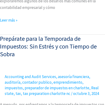
exploraremos algunos de los desafíos más comunes en la
contabilidad empresarial y cómo
Leer más »
Prepárate para la Temporada de
Prepárate
para
Impuestos: Sin Estrés y con Tiempo de
la
Sobra
Temporada
de
Impuestos:
Accounting and Audit Services
,
asesoría financiera
,
Sin
auditoría
,
contador publico
,
emprendimiento
,
Estrés
impuestos
,
preparador de impuestos en charlotte
,
Real
y
state
,
tax
,
tax preparation charlotte nc
/
octubre 3, 2024
con
Tiempo
A menudo, nos enfrentamos a la temporada de impuestos con