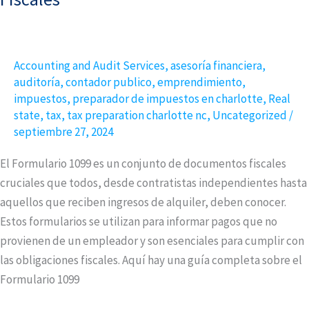
Necesitas
Saber
sobre
Accounting and Audit Services
,
asesoría financiera
,
los
auditoría
,
contador publico
,
emprendimiento
,
Formularios
impuestos
,
preparador de impuestos en charlotte
,
Real
1099
state
,
tax
,
tax preparation charlotte nc
,
Uncategorized
/
para
septiembre 27, 2024
Evitar
Sorpresas
El Formulario 1099 es un conjunto de documentos fiscales
Fiscales
cruciales que todos, desde contratistas independientes hasta
aquellos que reciben ingresos de alquiler, deben conocer.
Estos formularios se utilizan para informar pagos que no
provienen de un empleador y son esenciales para cumplir con
las obligaciones fiscales. Aquí hay una guía completa sobre el
Formulario 1099