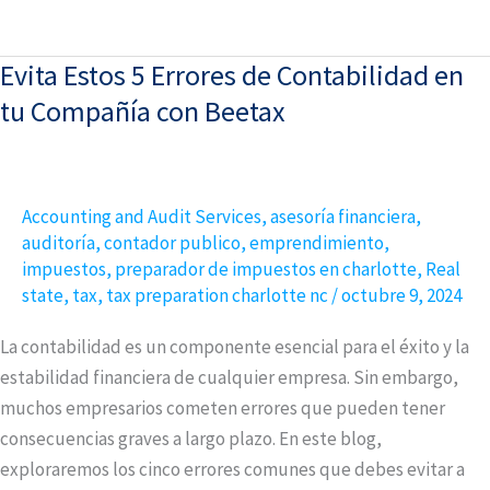
Evita Estos 5 Errores de Contabilidad en
Evita
Estos
tu Compañía con Beetax
5
Errores
de
Accounting and Audit Services
,
asesoría financiera
,
Contabilidad
auditoría
,
contador publico
,
emprendimiento
,
en
impuestos
,
preparador de impuestos en charlotte
,
Real
tu
state
,
tax
,
tax preparation charlotte nc
/
octubre 9, 2024
Compañía
La contabilidad es un componente esencial para el éxito y la
con
estabilidad financiera de cualquier empresa. Sin embargo,
Beetax
muchos empresarios cometen errores que pueden tener
consecuencias graves a largo plazo. En este blog,
exploraremos los cinco errores comunes que debes evitar a