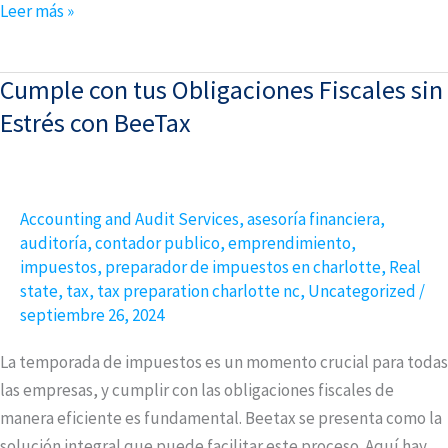
Leer más »
Cumple con tus Obligaciones Fiscales sin
Cumple
con
Estrés con BeeTax
tus
Obligaciones
Fiscales
Accounting and Audit Services
,
asesoría financiera
,
sin
auditoría
,
contador publico
,
emprendimiento
,
Estrés
impuestos
,
preparador de impuestos en charlotte
,
Real
con
state
,
tax
,
tax preparation charlotte nc
,
Uncategorized
/
BeeTax
septiembre 26, 2024
La temporada de impuestos es un momento crucial para todas
las empresas, y cumplir con las obligaciones fiscales de
manera eficiente es fundamental. Beetax se presenta como la
solución integral que puede facilitar este proceso. Aquí hay