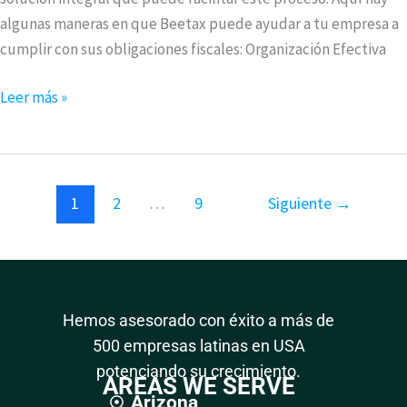
algunas maneras en que Beetax puede ayudar a tu empresa a
cumplir con sus obligaciones fiscales: Organización Efectiva
Leer más »
1
2
…
9
Siguiente
→
Hemos asesorado con éxito a más de
500 empresas latinas en USA
potenciando su crecimiento.
AREAS WE SERVE
Arizona