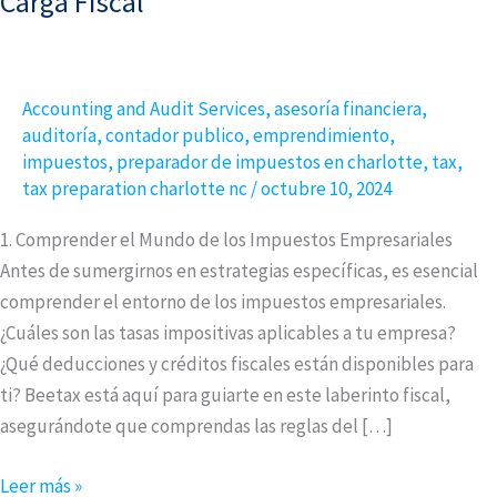
Carga Fiscal
Claves
para
Emprendedores
Accounting and Audit Services
,
asesoría financiera
,
que
auditoría
,
contador publico
,
emprendimiento
,
Quieren
impuestos
,
preparador de impuestos en charlotte
,
tax
,
Reducir
tax preparation charlotte nc
/
octubre 10, 2024
su
Carga
1. Comprender el Mundo de los Impuestos Empresariales
Fiscal
Antes de sumergirnos en estrategias específicas, es esencial
comprender el entorno de los impuestos empresariales.
¿Cuáles son las tasas impositivas aplicables a tu empresa?
¿Qué deducciones y créditos fiscales están disponibles para
ti? Beetax está aquí para guiarte en este laberinto fiscal,
asegurándote que comprendas las reglas del […]
Leer más »