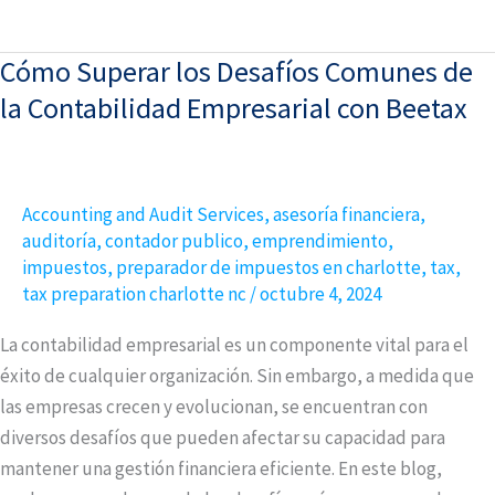
Cómo Superar los Desafíos Comunes de
Cómo
Superar
la Contabilidad Empresarial con Beetax
los
Desafíos
Comunes
Accounting and Audit Services
,
asesoría financiera
,
de
auditoría
,
contador publico
,
emprendimiento
,
la
impuestos
,
preparador de impuestos en charlotte
,
tax
,
Contabilidad
tax preparation charlotte nc
/
octubre 4, 2024
Empresarial
La contabilidad empresarial es un componente vital para el
con
éxito de cualquier organización. Sin embargo, a medida que
Beetax
las empresas crecen y evolucionan, se encuentran con
diversos desafíos que pueden afectar su capacidad para
mantener una gestión financiera eficiente. En este blog,