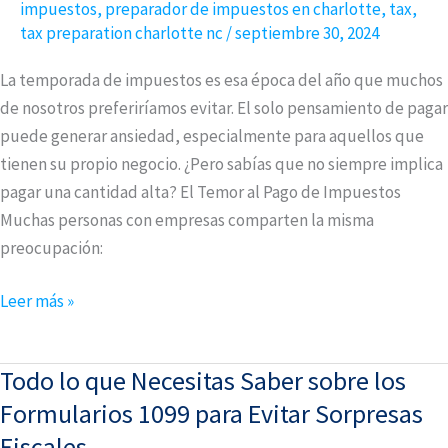
impuestos
,
preparador de impuestos en charlotte
,
tax
,
Impuestos
tax preparation charlotte nc
/
septiembre 30, 2024
sin
Estrés:
La temporada de impuestos es esa época del año que muchos
3
de nosotros preferiríamos evitar. El solo pensamiento de pagar
Consejos
puede generar ansiedad, especialmente para aquellos que
Clave
tienen su propio negocio. ¿Pero sabías que no siempre implica
pagar una cantidad alta? El Temor al Pago de Impuestos
Muchas personas con empresas comparten la misma
preocupación:
Leer más »
Todo lo que Necesitas Saber sobre los
Todo
lo
Formularios 1099 para Evitar Sorpresas
que
Fiscales