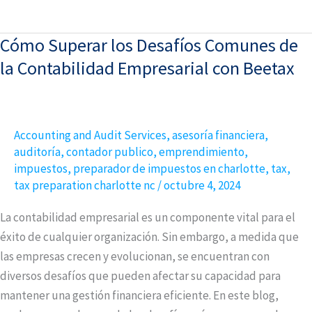
Cómo Superar los Desafíos Comunes de
Cómo
Superar
la Contabilidad Empresarial con Beetax
los
Desafíos
Comunes
Accounting and Audit Services
,
asesoría financiera
,
de
auditoría
,
contador publico
,
emprendimiento
,
la
impuestos
,
preparador de impuestos en charlotte
,
tax
,
Contabilidad
tax preparation charlotte nc
/
octubre 4, 2024
Empresarial
La contabilidad empresarial es un componente vital para el
con
éxito de cualquier organización. Sin embargo, a medida que
Beetax
las empresas crecen y evolucionan, se encuentran con
diversos desafíos que pueden afectar su capacidad para
mantener una gestión financiera eficiente. En este blog,